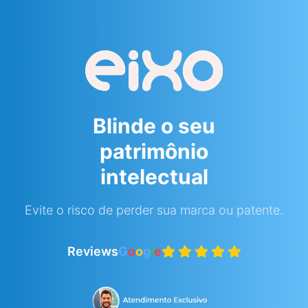
Blinde o seu
patrimônio
intelectual
Evite o risco de perder sua marca ou patente.
Reviews
G
o
o
g
l
e