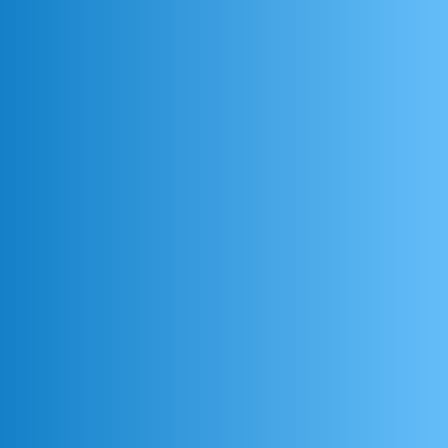
SOLICITAR ANÁLISE
De acordo com as Leis 12.965/2014 e 13.709/2018, que regulam o uso da
Internet e o tratamento de dados pessoais no Brasil, autorizo Eixo
Propriedade Intelectual a enviar notificações por e-mail ou outros meios e
concordo com sua Política de Privacidade.
Site Blindado
|
100% seguro!